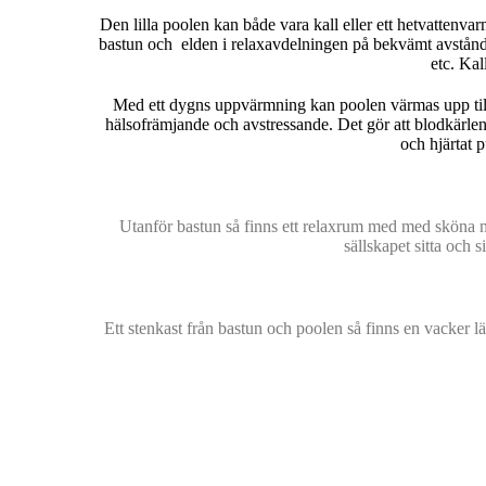
Den lilla poolen kan både vara kall eller ett hetvattenva
bastun och elden i relaxavdelningen på bekvämt avstånd
etc. Ka
Med ett dygns uppvärmning kan poolen värmas upp till e
hälsofrämjande och avstressande. Det gör att blodkärlen
och hjärtat 
Utanför bastun så finns ett relaxrum med med sköna mö
sällskapet sitta och 
Ett stenkast från bastun och poolen så finns en vacker l