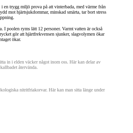
n i en trygg miljö prova på att vinterbada, med värme från
dd mot hjärtsjukdommar, minskad smärta, tar bort stress
appning.
. I poolen ryms lätt 12 personer. Varmt vatten är också
rycket gör att hjärtfrekvensen sjunker, slagvolymen ökar
intaget ökar.
tta in i elden väcker något inom oss. Här kan delar av
n kallbadet återvända.
kologiska nitritfriakorvar. Här kan man sitta länge under