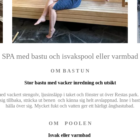
SPA med bastu och isvakspool eller varmbad
O M B A S T U N
Stor bastu med vacker inredning och utsikt
med vackert stengolv, ljusinsläpp i taket och fönster ut över Restas park.
ig tillbaka, sträcka ut benen och känna sig helt avslappnad. Inne i bastun
hälla över sig. Mycket fukt och vatten ger ett härligt ångbastubad.
O M P O O L E N
Isvak eller varmbad