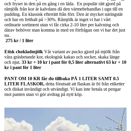
och fryser in den på en gång i en låda. En populär rätt gjord på
råmjölk från kor är kalvdans då den värmebehandlas i ugn till en
pudding. En klassisk efterrätt från förr. Den är mycket näringstät
och har en fetthalt på >30%. Råmjölk är inget vi har i vårt
ordinarie sortiment utan vi får cirka 2-10 liter per kalvning och
därav behöver man komma in med en förfrågan om vi har det just
nu.
275 kr / 1 liter
Etisk chokladmjölk
Vår variant av pucko gjord på mjölk från
våra gräsbetande kor, ekologisk kakao och socker, skaka länge
och njut.
33 kr + 10 kr i pant för 0,5 liter alternativt 63 kr + 10
kr i pant för 1 liter
PANT OM 10 KR får du tillbaka PÅ 1 LITER SAMT 0.5
LITER FLASKOR,
detta förutsatt att flaskan är fri från etiketter
och diskat invändigt och utvändigt. Vi kan inte betala ut pengar
mot panten utan vi gör avdrag på nytt köp.