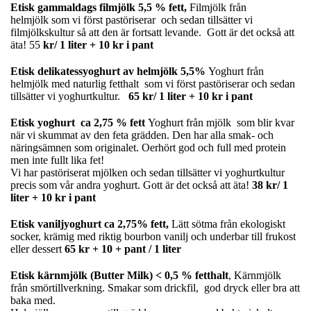
Etisk gammaldags filmjölk 5,5 % fett,
Filmjölk från
helmjölk som vi först pastöriserar och sedan tillsätter vi
filmjölkskultur så att den är fortsatt levande. Gott är det också att
äta! 55
kr/ 1 liter + 10 kr i pant
Etisk delikatessyoghurt av helmjölk 5,5%
Yoghurt från
helmjölk med naturlig fetthalt som vi först pastöriserar och sedan
tillsätter vi yoghurtkultur.
65 kr/ 1 liter + 10 kr i pant
Etisk yoghurt ca 2,75 % fett
Yoghurt från mjölk som blir kvar
när vi skummat av den feta grädden. Den har alla smak- och
näringsämnen som originalet. Oerhört god och full med protein
men inte fullt lika fet!
Vi har pastöriserat mjölken och sedan tillsätter vi yoghurtkultur
precis som vår andra yoghurt. Gott är det också att äta!
38 kr/ 1
liter + 10 kr i pant
Etisk vaniljyoghurt ca 2,75% fett,
Lätt sötma från ekologiskt
socker, krämig med riktig bourbon vanilj och underbar till frukost
eller dessert
65 kr + 10 + pant / 1 liter
Etisk kärnmjölk (Butter Milk)
< 0,5 % fetthalt
, Kärnmjölk
från smörtillverkning. Smakar som drickfil, god dryck eller bra att
baka med.