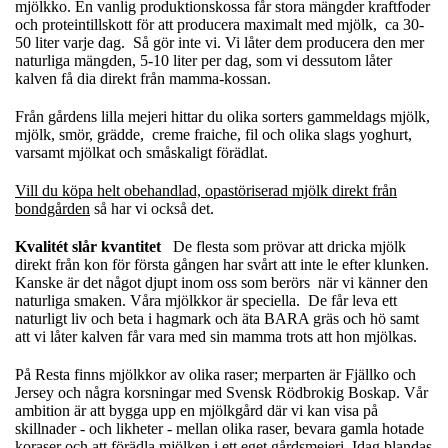
mjölkko. En vanlig produktionskossa får stora mängder kraftfoder
och proteintillskott för att producera maximalt med mjölk, ca 30-
50 liter varje dag. Så gör inte vi. Vi låter dem producera den mer
naturliga mängden, 5-10 liter per dag, som vi dessutom låter
kalven få dia direkt från mamma-kossan.
Från gårdens lilla mejeri hittar du olika sorters gammeldags mjölk,
mjölk, smör, grädde, creme fraiche, fil och olika slags yoghurt,
varsamt mjölkat och småskaligt förädlat.
Vill du köpa helt obehandlad, opastöriserad mjölk direkt från
bondgården
så har vi också det.
Kvalitét slår kvantitet
De flesta som prövar att dricka mjölk
direkt från kon för första gången har svårt att inte le efter klunken.
Kanske är det något djupt inom oss som berörs när vi känner den
naturliga smaken. Våra mjölkkor är speciella. De får leva ett
naturligt liv och beta i hagmark och äta BARA gräs och hö samt
att vi låter kalven får vara med sin mamma trots att hon mjölkas.
På Resta finns mjölkkor av olika raser; merparten är Fjällko och
Jersey och några korsningar med Svensk Rödbrokig Boskap. Vår
ambition är att bygga upp en mjölkgård där vi kan visa på
skillnader - och likheter - mellan olika raser, bevara gamla hotade
koraser och att förädla mjölken i ett eget gårdsmejeri. Idag blandas