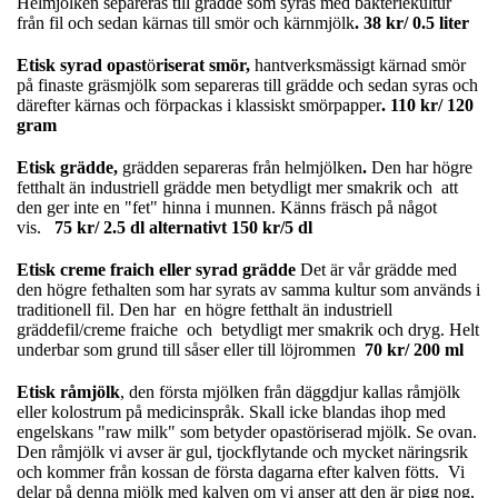
Helmjölken separeras till grädde som syras med bakteriekultur
från fil och sedan kärnas till smör och kärnmjölk
. 38 kr/ 0.5 liter
Etisk syrad opast
ö
riserat smör,
hantverksmässigt kärnad smör
på finaste gräsmjölk som separeras till grädde och sedan syras och
därefter kärnas och förpackas i klassiskt smörpapper
. 110 kr/ 120
gram
Etisk grädde,
grädden separeras från helmjölken
.
Den har högre
fetthalt än industriell grädde men betydligt mer smakrik och att
den ger inte en "fet" hinna i munnen. Känns fräsch på något
vis.
75 kr/ 2.5 dl alternativt 150 kr/5 dl
Etisk creme fraich eller syrad grädde
Det är vår grädde med
den högre fethalten som har syrats av samma kultur som används i
traditionell fil. Den har en högre fetthalt än industriell
gräddefil/creme fraiche och betydligt mer smakrik och dryg. Helt
underbar som grund till såser eller till löjrommen
70 kr/ 200 ml
Etisk råmjölk
, den första mjölken från däggdjur kallas råmjölk
eller kolostrum på medicinspråk. Skall icke blandas ihop med
engelskans "raw milk" som betyder opastöriserad mjölk. Se ovan.
Den råmjölk vi avser är gul, tjockflytande och mycket näringsrik
och kommer från kossan de första dagarna efter kalven fötts. Vi
delar på denna mjölk med kalven om vi anser att den är pigg nog,