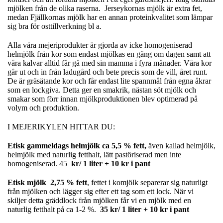
mjölken från de olika raserna. Jerseykornas mjölk är extra fet,
medan Fjällkornas mjölk har en annan proteinkvalitet som lämpar
sig bra för osttillverkning bl a.
Alla våra mejeriprodukter är gjorda av icke homogeniserad
helmjölk från kor som endast mjölkas en gång om dagen samt att
våra kalvar alltid får gå med sin mamma i fyra månader. Våra kor
går ut och in från ladugård och bete precis som de vill, året runt.
De är gräsätande kor och får endast lite spannmål från egna åkrar
som en lockgiva. Detta ger en smakrik, nästan söt mjölk och
smakar som förr innan mjölkproduktionen blev optimerad på
volym och produktion.
I MEJERIKYLEN HITTAR DU:
Etisk gammeldags helmjölk ca 5,5 % fett,
även kallad helmjölk,
helmjölk med naturlig fetthalt, lätt pastöriserad men inte
homogeniserad. 45
kr/ 1 liter + 10 kr i pant
Etisk mjölk
2,75 % fett
, fettet i komjölk separerar sig naturligt
från mjölken och lägger sig efter ett tag som ett lock. När vi
skiljer detta gräddlock från mjölken får vi en mjölk med en
naturlig fetthalt på ca 1-2 %.
35 kr/ 1 liter + 10 kr i pant